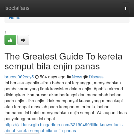
Home
isocialfans
Togg
navi
Home
1
The Greatest Guide To kereta
semput bila enjin panas
brucee062ecy5
504 days ago
News
Discuss
Ini berlaku apabila aliran bahan api terganggu, menyebabkan
pembakaran yang tidak konsisten dalam enjin. Apabila aircond
dihidupkan, kompresor akan berfungsi dan menambah beban
pada enjin. Jika enjin tidak mempunyai kuasa yang mencukupi
atau terdapat masalah pada komponen tertentu, beban
tambahan ini boleh menyebabkan enjin semput. Walaupun ideas
penyelenggaraan ini dapat
https://jaidenkxgtb.blogaritma.com/32190490/little-known-facts-
about-kereta-semput-bila-enjin-panas