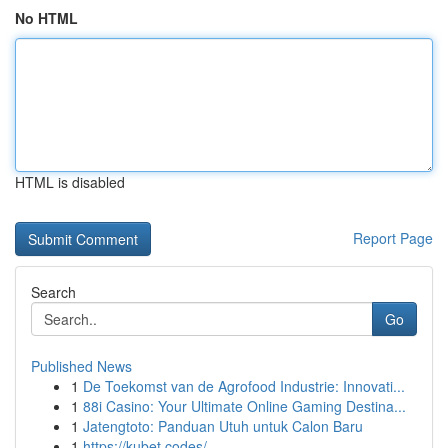
No HTML
HTML is disabled
Report Page
Search
Go
Published News
1
De Toekomst van de Agrofood Industrie: Innovati...
1
88i Casino: Your Ultimate Online Gaming Destina...
1
Jatengtoto: Panduan Utuh untuk Calon Baru
1
https://kubet.codes/