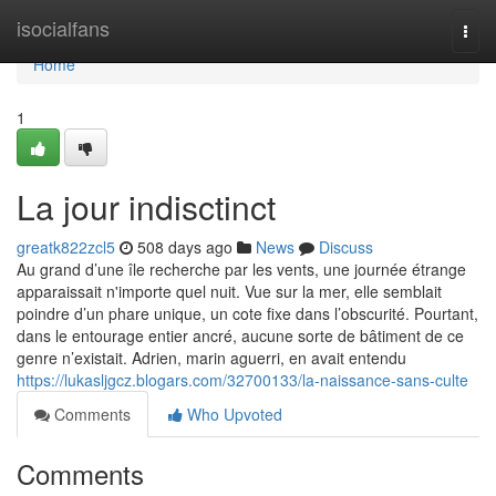
Home
isocialfans
Togg
navi
Home
1
La jour indisctinct
greatk822zcl5
508 days ago
News
Discuss
Au grand d’une île recherche par les vents, une journée étrange
apparaissait n'importe quel nuit. Vue sur la mer, elle semblait
poindre d’un phare unique, un cote fixe dans l’obscurité. Pourtant,
dans le entourage entier ancré, aucune sorte de bâtiment de ce
genre n’existait. Adrien, marin aguerri, en avait entendu
https://lukasljgcz.blogars.com/32700133/la-naissance-sans-culte
Comments
Who Upvoted
Comments