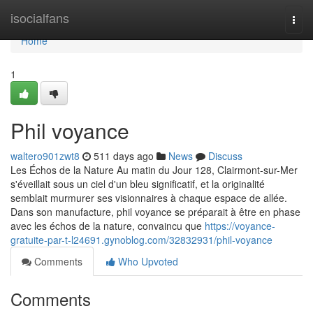
Home
isocialfans
Togg
navi
Home
1
Phil voyance
waltero901zwt8
511 days ago
News
Discuss
Les Échos de la Nature Au matin du Jour 128, Clairmont-sur-Mer
s'éveillait sous un ciel d'un bleu significatif, et la originalité
semblait murmurer ses visionnaires à chaque espace de allée.
Dans son manufacture, phil voyance se préparait à être en phase
avec les échos de la nature, convaincu que
https://voyance-
gratuite-par-t-l24691.gynoblog.com/32832931/phil-voyance
Comments
Who Upvoted
Comments