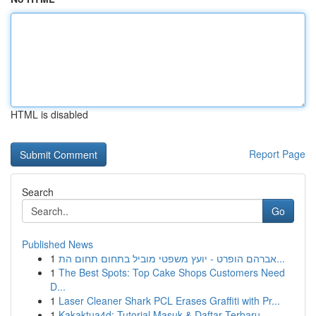
HTML is disabled
Report Page
Search
Go
Published News
1
אברהם הופרט - יועץ משפטי מוביל בתחום תחום הת...
1
The Best Spots: Top Cake Shops Customers Need
D...
1
Laser Cleaner Shark PCL Erases Graffiti with Pr...
1
Kakaktua4d: Tutorial Masuk & Daftar Terbaru