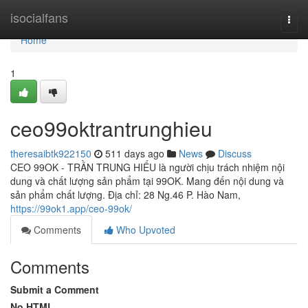
Home
isocialfans
Togg
navi
Home
1
ceo99oktrantrunghieu
theresaibtk922150
511 days ago
News
Discuss
CEO 99OK - TRẦN TRUNG HIẾU là người chịu trách nhiệm nội
dung và chất lượng sản phẩm tại 99OK. Mang đến nội dung và
sản phẩm chất lượng. Địa chỉ: 28 Ng.46 P. Hào Nam,
https://99ok1.app/ceo-99ok/
Comments
Who Upvoted
Comments
Submit a Comment
No HTML