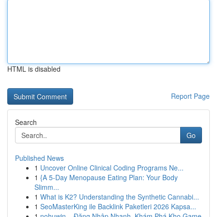
HTML is disabled
Report Page
Search
Go
Published News
1
Uncover Online Clinical Coding Programs Ne...
1
{A 5-Day Menopause Eating Plan: Your Body
Slimm...
1
What is K2? Understanding the Synthetic Cannabi...
1
SeoMasterKing ile Backlink Paketleri 2026 Kapsa...
1
nohuwin – Đăng Nhập Nhanh, Khám Phá Kho Game