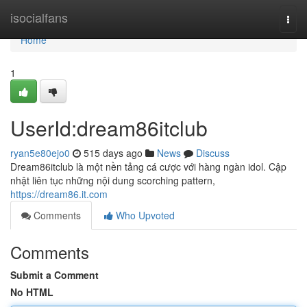
Home
isocialfans
Togg
navi
Home
1
UserId:dream86itclub
ryan5e80ejo0
515 days ago
News
Discuss
Dream86itclub là một nền tảng cá cược với hàng ngàn idol. Cập
nhật liên tục những nội dung scorching pattern,
https://dream86.it.com
Comments
Who Upvoted
Comments
Submit a Comment
No HTML