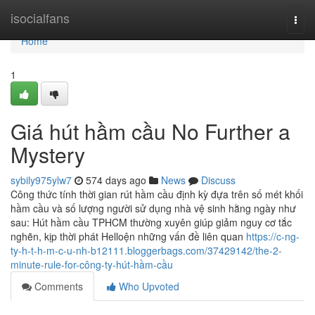
Home
isocialfans
Togg
navi
Home
1
Giá hút hầm cầu No Further a
Mystery
sybily975ylw7
574 days ago
News
Discuss
Công thức tính thời gian rút hầm cầu định kỳ đựa trên số mét khối
hầm cầu và số lượng người sử dụng nhà vệ sinh hằng ngày như
sau: Hút hầm cầu TPHCM thường xuyên giúp giảm nguy cơ tắc
nghẽn, kịp thời phát Helloện những vấn đề liên quan
https://c-ng-
ty-h-t-h-m-c-u-nh-b12111.bloggerbags.com/37429142/the-2-
minute-rule-for-công-ty-hút-hầm-cầu
Comments
Who Upvoted