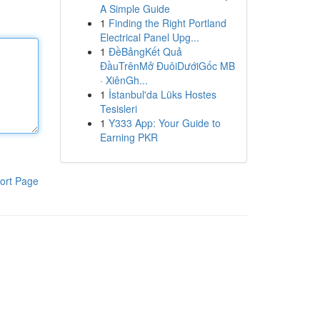
A Simple Guide
1
Finding the Right Portland
Electrical Panel Upg...
1
ĐềBảngKết Quả
ĐầuTrênMở ĐuôiDướiGốc MB
· XiênGh...
1
İstanbul'da Lüks Hostes
Tesisleri
1
Y333 App: Your Guide to
Earning PKR
ort Page