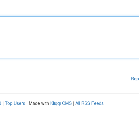
Rep
d
|
Top Users
| Made with
Kliqqi CMS
|
All RSS Feeds