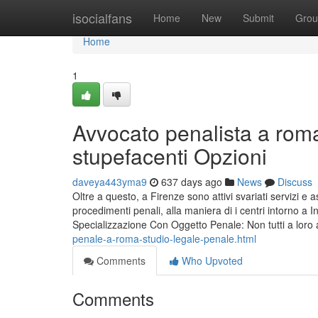
Home
isocialfans
Home
New
Submit
Grou
Home
1
Avvocato penalista a roma
stupefacenti Opzioni
daveya443yma9
637 days ago
News
Discuss
Oltre a questo, a Firenze sono attivi svariati servizi e 
procedimenti penali, alla maniera di i centri intorno a I
Specializzazione Con Oggetto Penale: Non tutti a loro 
penale-a-roma-studio-legale-penale.html
Comments
Who Upvoted
Comments