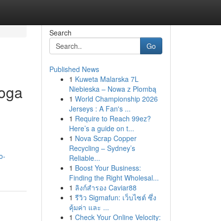
Search
Go
Published News
1
Kuweta Malarska 7L
roga
Niebieska – Nowa z Plombą
1
World Championship 2026
Jerseys : A Fan's ...
1
Require to Reach 99ez?
Here’s a guide on t...
1
Nova Scrap Copper
Recycling – Sydney’s
o-
Reliable...
1
Boost Your Business:
Finding the Right Wholesal...
1
ลิงก์สำรอง Caviar88
1
รีวิว Sigmafun: เว็บไซต์ ซึ่ง
คุ้มค่า และ ...
1
Check Your Online Velocity: