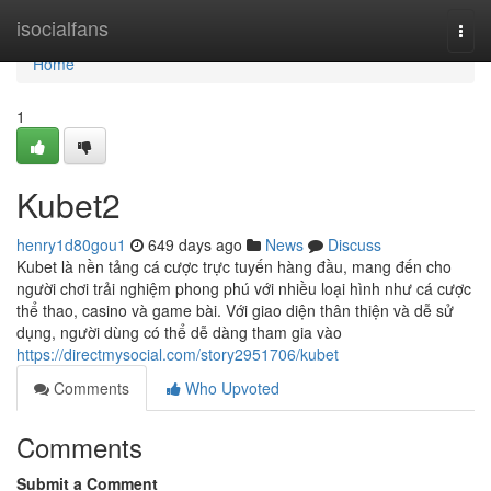
Home
isocialfans
Togg
navi
Home
1
Kubet2
henry1d80gou1
649 days ago
News
Discuss
Kubet là nền tảng cá cược trực tuyến hàng đầu, mang đến cho
người chơi trải nghiệm phong phú với nhiều loại hình như cá cược
thể thao, casino và game bài. Với giao diện thân thiện và dễ sử
dụng, người dùng có thể dễ dàng tham gia vào
https://directmysocial.com/story2951706/kubet
Comments
Who Upvoted
Comments
Submit a Comment