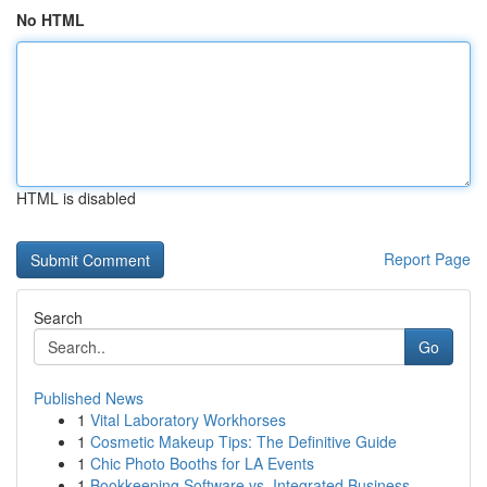
No HTML
HTML is disabled
Report Page
Search
Go
Published News
1
Vital Laboratory Workhorses
1
Cosmetic Makeup Tips: The Definitive Guide
1
Chic Photo Booths for LA Events
1
Bookkeeping Software vs. Integrated Business...