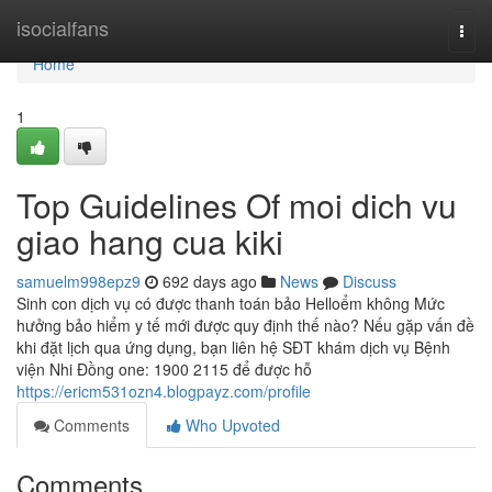
Home
isocialfans
Togg
navi
Home
1
Top Guidelines Of moi dich vu
giao hang cua kiki
samuelm998epz9
692 days ago
News
Discuss
Sinh con dịch vụ có được thanh toán bảo Helloểm không Mức
hưởng bảo hiểm y tế mới được quy định thế nào? Nếu gặp vấn đề
khi đặt lịch qua ứng dụng, bạn liên hệ SĐT khám dịch vụ Bệnh
viện Nhi Đồng one: 1900 2115 để được hỗ
https://ericm531ozn4.blogpayz.com/profile
Comments
Who Upvoted
Comments