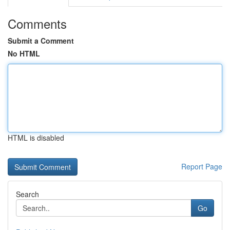
Comments
Submit a Comment
No HTML
HTML is disabled
Report Page
Search
Go