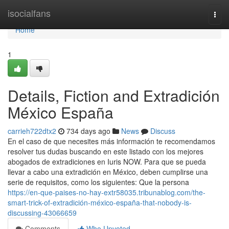
Home
isocialfans
Togg
navi
Home
1
Details, Fiction and Extradición
México España
carrieh722dtx2
734 days ago
News
Discuss
En el caso de que necesites más información te recomendamos
resolver tus dudas buscando en este listado con los mejores
abogados de extradiciones en Iuris NOW. Para que se pueda
llevar a cabo una extradición en México, deben cumplirse una
serie de requisitos, como los siguientes: Que la persona
https://en-que-paises-no-hay-extr58035.tribunablog.com/the-
smart-trick-of-extradición-méxico-españa-that-nobody-is-
discussing-43066659
Comments
Who Upvoted