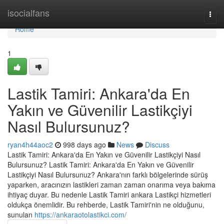
Home
isocialfans
Togg
navi
Home
1
Lastik Tamiri: Ankara'da En
Yakın ve Güvenilir Lastikçiyi
Nasıl Bulursunuz?
ryan4h44aoc2
998 days ago
News
Discuss
Lastik Tamiri: Ankara'da En Yakın ve Güvenilir Lastikçiyi Nasıl
Bulursunuz? Lastik Tamiri: Ankara'da En Yakın ve Güvenilir
Lastikçiyi Nasıl Bulursunuz? Ankara'nın farklı bölgelerinde sürüş
yaparken, aracınızın lastikleri zaman zaman onarıma veya bakıma
ihtiyaç duyar. Bu nedenle Lastik Tamiri ankara Lastikçi hizmetleri
oldukça önemlidir. Bu rehberde, Lastik Tamiri'nin ne olduğunu,
sunulan
https://ankaraotolastikci.com/